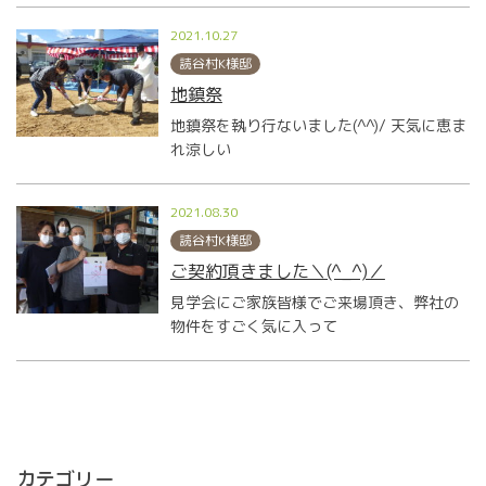
2021.10.27
読谷村K様邸
地鎮祭
地鎮祭を執り行ないました(^^)/ 天気に恵ま
れ涼しい
2021.08.30
読谷村K様邸
ご契約頂きました＼(^_^)／
見学会にご家族皆様でご来場頂き、弊社の
物件をすごく気に入って
カテゴリー