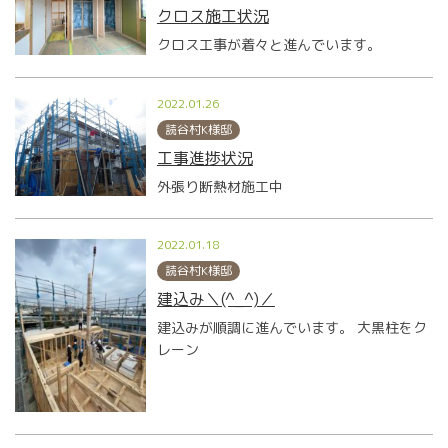
クロス施工状況
クロス工事が着々と進んでいます。
2022.01.26
読谷村K様邸
工事進捗状況
外張り断熱材施工中
2022.01.18
読谷村K様邸
建込み＼(^_^)／
建込みが順調に進んでいます。 大黒柱をク
レーン