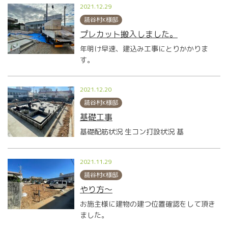
2021.12.29
読谷村K様邸
プレカット搬入しました。
年明け早速、建込み工事にとりかかりま
す。
2021.12.20
読谷村K様邸
基礎工事
基礎配筋状況 生コン打設状況 基
2021.11.29
読谷村K様邸
やり方～
お施主様に建物の建つ位置確認をして頂き
ました。