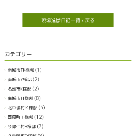
現場進捗日記一覧に戻る
カテゴリー
(1)
南城市TK様邸
(2)
南城市Y様邸
(2)
名護市K様邸
(8)
南城市Ｈ様邸
(3)
北中城村Ｋ様邸
(12)
西原町Ｉ様邸
(7)
今帰仁村H様邸
(8)
八重瀬町O様邸