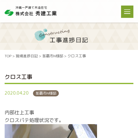
TOP
>
現場進捗日記
>
那覇市N様邸
>
クロス工事
クロス工事
2020.04.20
那覇市N様邸
内部仕上工事
クロスパテ処理状況です。