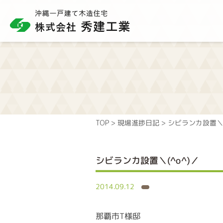
TOP
>
現場進捗日記
>
シビランカ設置＼(
シビランカ設置＼(^o^)／
2014.09.12
那覇市T様邸