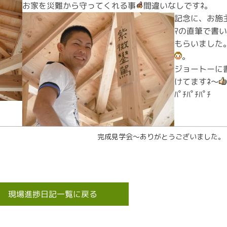
お家を災難から守ってくれる事
間違いなしですﾈ。
記念に、お施
ﾏの直筆で書
もらいました
。
ジョートーに
けてますﾈ～
ﾊﾟﾁﾊﾟﾁﾊﾟﾁ
完成見学会～ありがとうございました。
現場進捗日記一覧に戻る