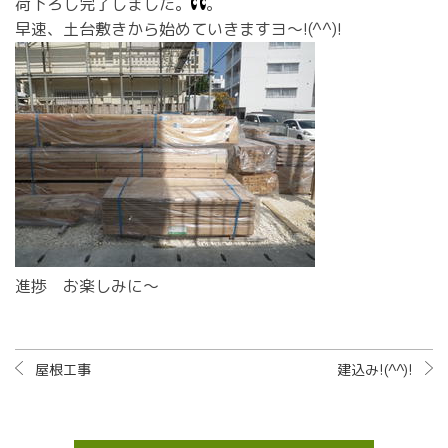
荷下ろし完了しました。
。
早速、土台敷きから始めていきますヨ～!(^^)!
進捗 お楽しみに～
屋根工事
建込み!(^^)!