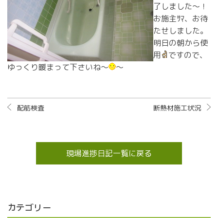
了しました～！
お施主ｻﾏ、お待
たせしました。
明日の朝から使
用
ですので、
ゆっくり暖まって下さいね～
～
配筋検査
断熱材施工状況
現場進捗日記一覧に戻る
カテゴリー