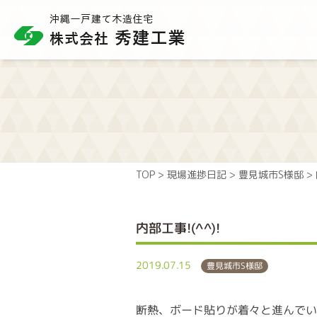
TOP
>
現場進捗日記
>
豊見城市S様邸
>
内部工事!(^^)!
2019.07.15
豊見城市S様邸
断熱、ボード貼りが着々と進んで