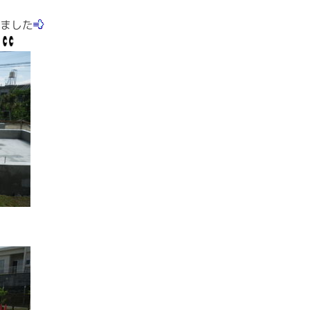
みました
す