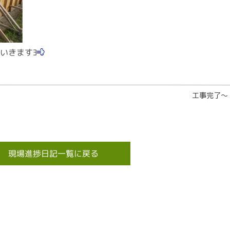
いきますﾖ
工事完了～
現場進捗日記一覧に戻る