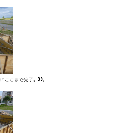
。
間にここまで完了。
。