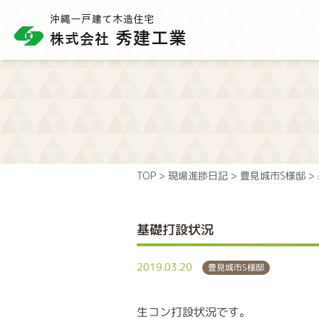
TOP
>
現場進捗日記
>
豊見城市S様邸
>
基礎打設状況
2019.03.20
豊見城市S様邸
生コン打設状況です。