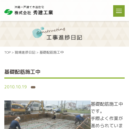
TOP
>
現場進捗日記
>
基礎配筋施工中
基礎配筋施工中
2010.10.19
基礎配筋施工中
です。
手際よく作業が
進められていま