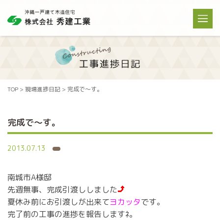
TOP
>
現場進捗日記
>
完成で～す。
完成で～す。
2013.07.13
南城市A様邸
先週無事、完成引渡ししました
夏休み前にお引渡しが出来て
ヨカッタ
です。
完了前の工事の進捗を報告しますﾈ。