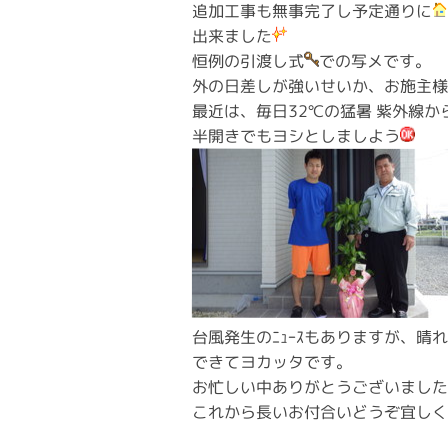
追加工事も無事完了し予定通りに
出来ました
恒例の引渡し式
での写メです。
外の日差しが強いせいか、お施主
最近は、毎日32℃の猛暑 紫外線
半開きでもヨシとしましよう
台風発生のﾆｭｰｽもありますが、晴
できてヨカッタです。
お忙しい中ありがとうございました
これから長いお付合いどうぞ宜しく