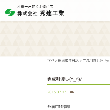
TOP
>
現場進捗日記
>
完成引渡し(^_^)/
完成引渡し(^_^)/
2015.07.07
糸満市M様邸