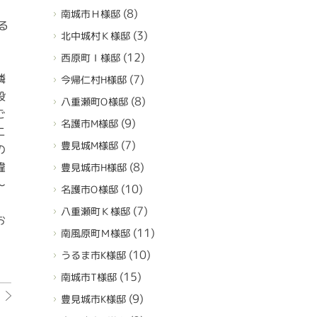
(8)
南城市Ｈ様邸
る
(3)
北中城村Ｋ様邸
(12)
西原町Ｉ様邸
隣
(7)
今帰仁村H様邸
設
(8)
八重瀬町O様邸
ご
(9)
名護市M様邸
ニ
(7)
豊見城M様邸
の
(8)
違
豊見城市H様邸
～
(10)
名護市O様邸
(7)
八重瀬町Ｋ様邸
お
(11)
南風原町Ｍ様邸
(10)
うるま市K様邸
(15)
南城市T様邸
(9)
豊見城市K様邸