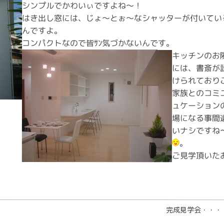
シンプルでかわいぃですよね～！
はき出し窓には、じょ～とぉ～なシャッターが付いてい
んですよ。
コンパクトなので皆ｻﾝ気づかないんです。
キッチンのお
には、書斎が
けられており
家族とのコミ
ュケーション
場になる事間
いナシですね
。
ご見学頂いた
完成見学会・・・