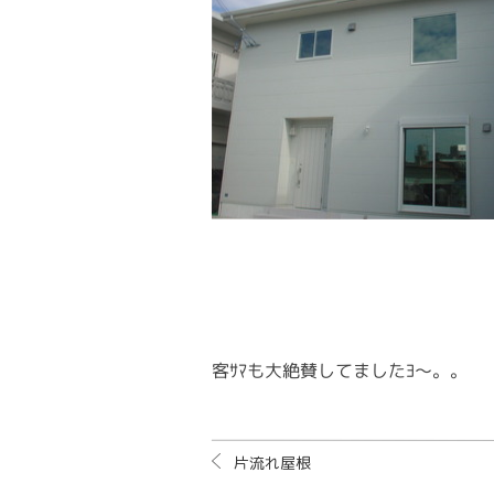
客ｻﾏも大絶賛してましたﾖ～。。
片流れ屋根