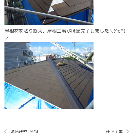
屋根材を貼り終え、屋根工事がほぼ完了しました＼(^o^)
／
進捗状況 !(^^)!
仕上工事