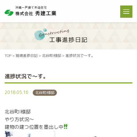
TOP
>
現場進捗日記
>
北谷町I様邸
>
進捗状況で～す。
進捗状況で～す。
2018.05.16
北谷町I様邸
北谷町I様邸
やり方状況～
建物の建つ位置を墨出し中