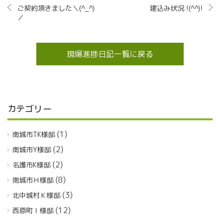
ご契約頂きました＼(^_^)
建込み状況 !(^^)!
／
現場進捗日記一覧に戻る
カテゴリー
(1)
南城市TK様邸
(2)
南城市Y様邸
(2)
名護市K様邸
(8)
南城市Ｈ様邸
(3)
北中城村Ｋ様邸
(12)
西原町Ｉ様邸