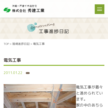
TOP
>
現場進捗日記
>
電気工事
電気工事
2011.01.22
電気工事が着々
と進められてい
ます。
家の中のあちら