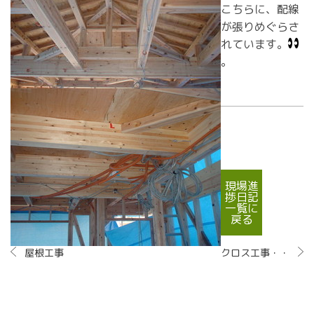
こちらに、配線
が張りめぐらさ
れています。
。
現場進
捗日記
一覧に
戻る
屋根工事
クロス工事・・